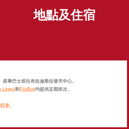
地點及住宿
）搭乘巴士前往布拉迪斯拉發市中心。
k Lines)
和
FlixBus
均提供定期班次。
計程車
。