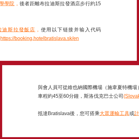
學學院
，
後者距離布拉迪斯拉發酒店步行約15
拉迪斯拉發飯店
，
使用以下链接并输入代码
。
https://booking.hotelbratislava.sk/en
與會人員可從維也納國際機場（施韋夏特機場
車程約45至60分鐘，斯洛伐克巴士公司
(Slova
抵達Bratislava後，您可搭乘
大眾運輸工具
或