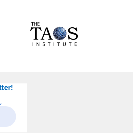
ter!
e