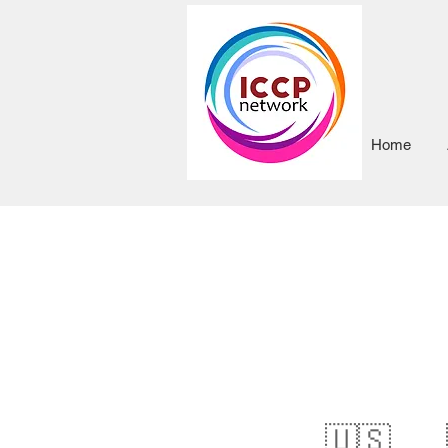
Home
🇺🇸