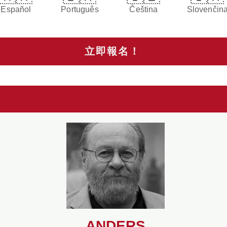
Español
Português
Čeština
Slovenčin
立即報名！
ANDERS