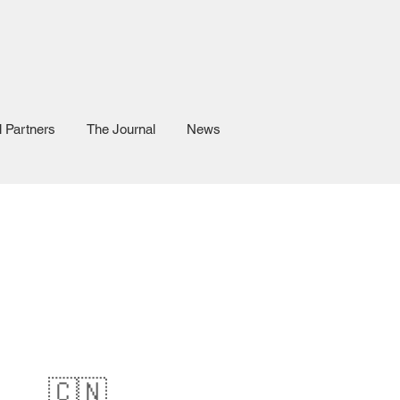
l Partners
The Journal
News
🇨🇳