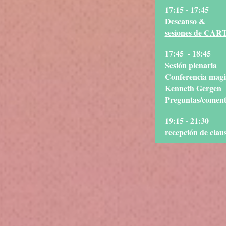
17:15 - 17:45
Descanso &
sesiones de CA
17:45
- 18:45
Sesión plenaria
Conferencia magis
Kenneth Gergen
Preguntas/coment
19:15 - 21:30
recepción de clau