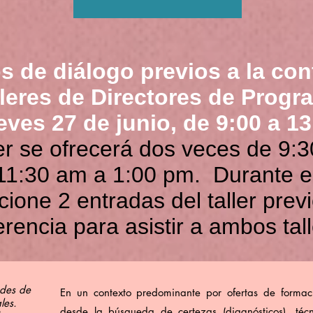
s de diálogo previos a la con
lleres de Directores de Progr
eves 27 de junio, de 9:00 a 13
er se ofrecerá dos veces de 9:
11:30 am a 1:00 pm.
Durante el
cione 2 entradas del taller previ
rencia para asistir a ambos tall
ades de
En un contexto predominante por ofertas de forma
les.
desde la búsqueda de certezas (diagnósticos), técn