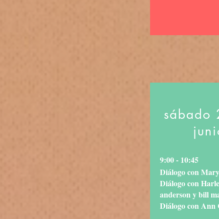
sábado 
juni
9:00 - 10:45
Diálogo con Mar
Diálogo con Harl
anderson y bill m
Diálogo con Ann 