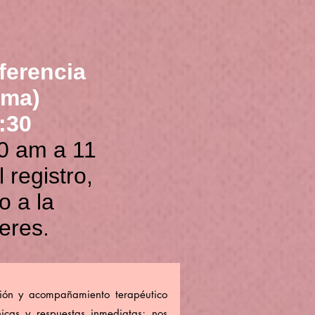
ferencia
ama)
:30
30 am a 11
 registro,
o a la
eres.
ción y acompañamiento terapéutico
icas y respuestas inmediatas; nos