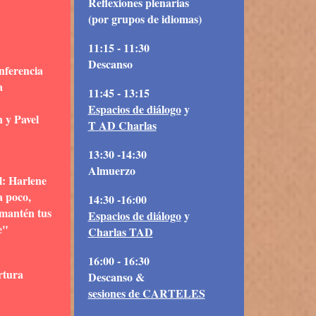
Reflexiones plenarias
(por grupos de idiomas)
11:15 - 11:30
Descanso
nferencia
a
11:45 - 13:15
Espacios de diálogo
y
 y Pavel
T
AD Charlas
13:30 -14:30
Almuerzo
l: Harlene
 poco,
14:30 -16:00
mantén tus
Espacios de diálogo
y
e"
Charlas TAD
16:00 - 16:30
rtura
Descanso &
sesiones de CARTELES