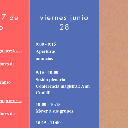
27 de
viernes junio
o
28
9:00 - 9:15
go previos a
Apertura/
anuncios
tores de
9:15 - 10:00
Sesión plenaria
canso
Conferencia magistral: Ann
Cunliffe
go previos a
10:00 - 10:15
Mover a sus grupos
tores de
10:15 - 11:00