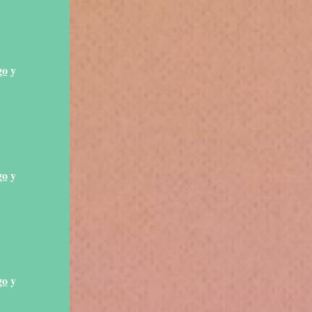
go
y
go
y
go
y