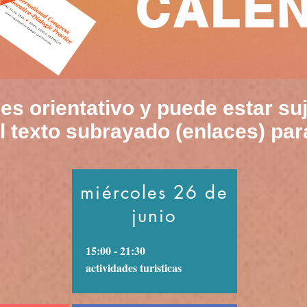
CALE
greso?
es orientativo y puede estar su
el texto subrayado (enlaces) par
miércoles 26 de
junio
15:00 - 21:30
actividades turisticas