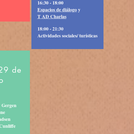
16:30 - 18:00
Espacios de diálogo
y
T
AD Charlas
18:00 - 21:30
Actividades sociales/ turísticas
29 de
o
y Gergen
ene
adsen
Cunliffe