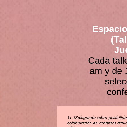
Espacio
(Ta
Ju
Cada tall
am y de 
selec
confe
1:
Dialogando sobre posibilid
colaboración en contextos actua