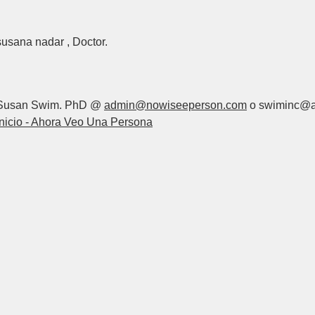
susana nadar , Doctor.
Susan Swim. PhD @
admin@nowiseeperson.com
o swiminc@a
Inicio - Ahora Veo Una Persona