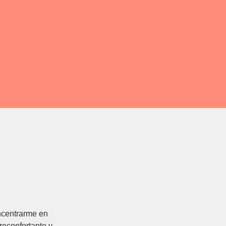
ncentrarme en
 reconfortante y