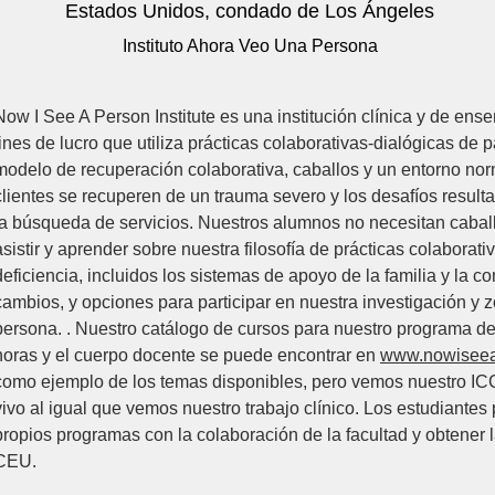
Estados Unidos, condado de Los Ángeles
Instituto Ahora Veo Una Persona
Now I See A Person Institute es una institución clínica y de en
fines de lucro que utiliza prácticas colaborativas-dialógicas de 
modelo de recuperación colaborativa, caballos y un entorno nor
clientes se recuperen de un trauma severo y los desafíos result
la búsqueda de servicios. Nuestros alumnos no necesitan cabal
asistir y aprender sobre nuestra filosofía de prácticas colaborat
deficiencia, incluidos los sistemas de apoyo de la familia y la c
cambios, y opciones para participar en nuestra investigación y 
persona. . Nuestro catálogo de cursos para nuestro programa 
horas y el cuerpo docente se puede encontrar en
www.nowisee
como ejemplo de los temas disponibles, pero vemos nuestro I
vivo al igual que vemos nuestro trabajo clínico. Los estudiante
propios programas con la colaboración de la facultad y obtener 
CEU.