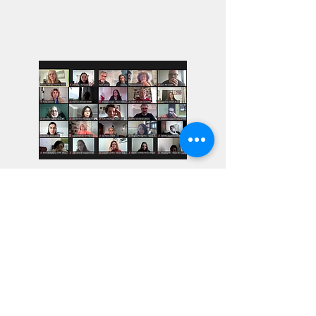
Los talleres se ofrecen por Zoom y son
completamente gratuitos
. ¡Tenemos
muchos más talleres en preparación!
Suscríbete al boletín informativo para
recibir notificaciones sobre el próximo
taller.
Discover more news by
joining our newsletter!