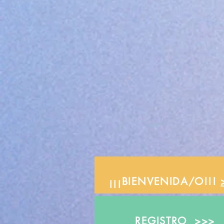
¡¡¡BIENVENIDA/O!!!
REGISTRO
>>>