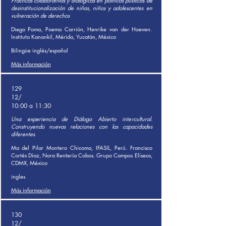
Prácticas colaborativas y dialógicas en políticas públicas de
desinstitucionalización de niñas, niños y adolescentes en
vulneración de derechos
Diego Poma, Poema Carrión, Henrike van der Hoeven.
Instituto Kanankil, Mérida, Yucatán, México
Bilingüe inglés/español
Más información
129
12/
10:00 a 11:30
Una experiencia de Diálogo Abierto intercultural.
Construyendo nuevas relaciones con las capacidades
diferentes
Ma del Pilar Montero Chicoma, IFASIL, Perú. Francisco
Cortés Díaz, Nora Rentería Cobos. Grupo Campos Elíseos,
CDMX, México
ingles
Más información
130
12/