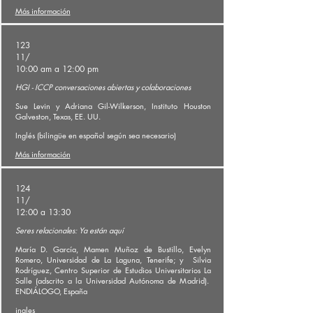
Más información
123
11/
10:00 am a 12:00 pm
HGI - ICCP conversaciones abiertas y colaboraciones
Sue Levin y Adriana Gil-Wilkerson, Instituto Houston
Galveston, Texas, EE. UU.
Inglés (bilingüe en español según sea necesario)
Más información
124
11/
12:00 a 13:30
Seres relacionales: Ya están aquí
María D. García, Mamen Muñoz de Bustillo, Evelyn
Romero, Universidad de La Laguna, Tenerife; y
Silvia
Rodríguez,
Centro Superior de Estudios Universitarios La
Salle (adscrito a la Universidad Autónoma de Madrid).
ENDIÁLOGO, España
ingles