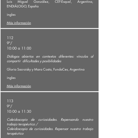
Luis Miguel González, CEF-Esquel, Argentina,
ENDIÁLOGO, España
ingles
Más información
112
9º/
10:00 a 11:00
Diálogos abiertos en contextos diferentes: vínculos al
compartir
dificultades y posibilidades
Gloria Sacroisky y Mara Costa, FundaCes, Argentina
ingles
Más información
113
9º/
10:00 a 11:30
Caleidoscopio de curiosidades. Repensando nuestro
trabajo terapéutico /
Caleidoscopio de curiosidades. Repensar nuestro trabajo
terapéutico