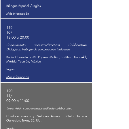
Bilingüe Español / Inglés
Más información
119
10/
18:00 a 20:00
Conocimiento ancestral/Prácticas Colaborativas
Dialógicas: trabajando con personas indígenas
Rocío Chaveste y ML Papusa Molina, Instituto Kanankil,
Mérida, Yucatán, México
ingles
Más información
120
11/
09:00 a 11:00
Supervisión como metaaprendizaje colaborativo
Candace Runaas y Nelliana Acuna, Instituto Houston
Galveston, Texas, EE. UU.
inglés