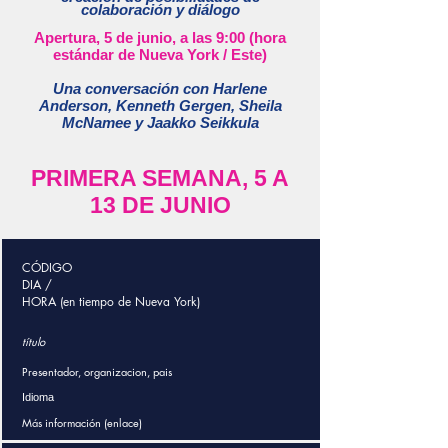
colaboración y diálogo
Apertura, 5 de junio, a las 9:00 (hora
estándar de Nueva York / Este)
Una conversación con Harlene
Anderson, Kenneth Gergen, Sheila
McNamee y Jaakko Seikkula
PRIMERA SEMANA, 5 A
13 DE JUNIO
CÓDIGO
DIA /
HORA (en tiempo de Nueva York)
título
Presentador, organizacion, pais
Idioma
Más información (enlace)