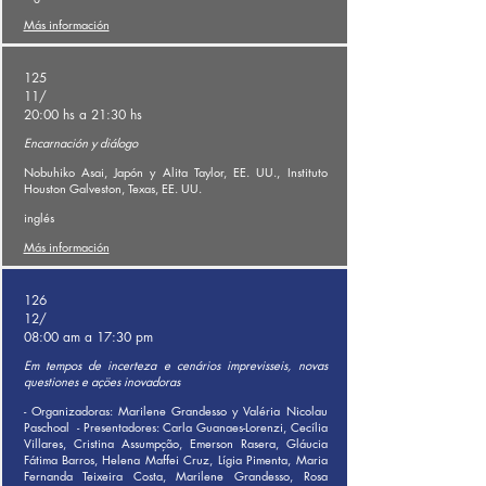
Más información
125
11/
20:00 hs a 21:30 hs
Encarnación y diálogo
Nobuhiko Asai, Japón y Alita Taylor, EE. UU., Instituto
Houston Galveston, Texas, EE. UU.
inglés
Más información
126
12/
08:00 am a 17:30 pm
Em tempos de incerteza e cenários imprevisseis, novas
questiones e açöes inovadoras
- Organizadoras: Marilene Grandesso y Valéria Nicolau
Paschoal
- Presentadores: Carla Guanaes-Lorenzi, Cecília
Villares, Cristina Assumpção, Emerson Rasera, Gláucia
Fátima Barros, Helena Maffei Cruz, Lígia Pimenta, Maria
Fernanda Teixeira Costa, Marilene Grandesso, Rosa