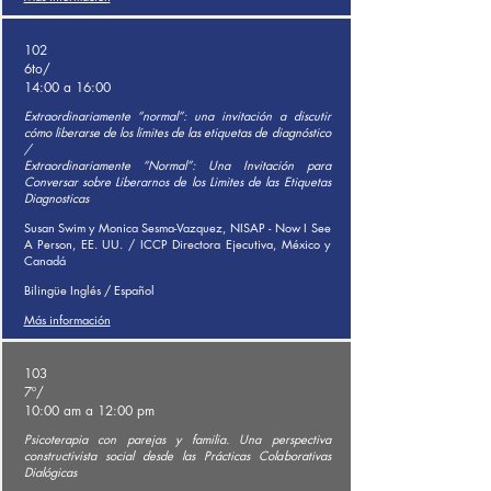
102
6to/
14:00 a 16:00
Extraordinariamente “normal”: una invitación a discutir
cómo liberarse de los límites de las etiquetas de diagnóstico
/
Extraordinariamente “Normal”: Una Invitación para
Conversar sobre Liberarnos de los Limites de las Etiquetas
Diagnosticas
Susan Swim y Monica Sesma-Vazquez, NISAP - Now I See
A Person, EE. UU. / ICCP Directora Ejecutiva, México y
Canadá
Bilingüe Inglés / Español
Más información
103
7º/
10:00 am a 12:00 pm
Psicoterapia con parejas y familia. Una perspectiva
constructivista social desde las Prácticas Colaborativas
Dialógicas