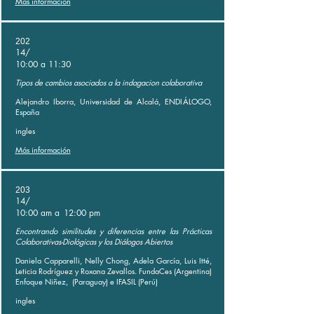
Más información
202
14/
10:00 a 11:30
Tipos de cambios asociados a la indagacion colaborativa
Alejandro Iborra, Universidad de Alcalá, ENDIÁLOGO,
España
ingles
Más información
203
14/
10:00 am a
12:00 pm
Encontrando similitudes y diferencias entre las Prácticas
Colaborativas-Diológicas y los Diálogos Abiertos
Daniela Capparelli, Nelly Chong, Adela García, Luis Itté,
Leticia Rodríguez y Roxana Zevallos. FundaCes (Argentina)
Enfoque Niñez,
(Paraguay) e IFASIL (Perú)
ingles