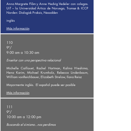
Anna Margrete Flåm y Anne Hedvig Vedeler con colegas.
UiT – la Universidad Ártica de Noruega, Tromsø & ICCP
Norden: Dialogisk Praksis, Nesodden
inglés
Más información
110
9º/
9:00 am a 10:30 am
Enseñar con una perspectiva relacional
Michelle Caillouet, Rachel Hartman, Kalina Hieshima,
Hena Karim, Michael Krumholz, Rebecca Lindenbaum,
William vonReichbauer, Elizabeth Strelow, Ilana Reisz
Mayormente inglés.
El español puede ser posible
Más información
111
9º/
10:00 am a 12:00 pm
Buscando el sí-mismo...nos perdimos