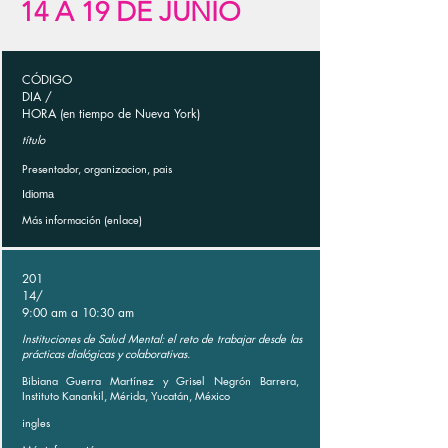
14 A 19 DE JUNIO
CÓDIGO
DIA /
HORA (en tiempo de Nueva York)
título
Presentador, organizacion, pais
Idioma
Más información (enlace)
201
14/
9:00 am a 10:30 am
Instituciones de Salud Mental: el reto de trabajar desde las
prácticas dialógicas y colaborativas.
Bibiana Guerra Martínez y Grisel Negrón Barrera,
Instituto Kanankil, Mérida, Yucatán, México
ingles