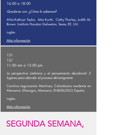
16:00 a 18:00
Quedarse con: ¿Cómo lo sabemos?
Alita Kathryn Taylor,
Mia Kurtti,
Cathy Thorley, Judith M.
Brown. Instituto Houston Galveston, Texas, EE. UU.
inglés
Más información
131
13/
11:00 am a 13:00 pm
La perspectiva sistémica y el pensamiento decolonial: 2
lugares para abordar el proceso del emigrante
Carolina Leguizamón Martínez, Colombiana residente en
Alemania. Ellamigra, Alemania, ENDIÁLOGO, España
ingles
Más información
SEGUNDA SEMANA,