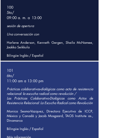
100
5to/
09:00 a. m. a
13:00
sesión de apertura
Una conversación con
Harlene Anderson, Kenneth Gergen, Sheila McNamee,
Jaakko Seikkula
Bilingüe Inglés / Español
101
6to/
11:00 am a 13:00 pm
Prácticas colaborativas-dialógicas como acto de resistencia
relacional: la escucha radical como revolución /
Las Prácticas Colaborativo-Diológicas como Actos de
Resistencia Relacional: La Escucha Radical como Revolución
Monica Sesma-Vazquez, Directora Ejecutiva de ICCP,
México y Canadá y Jacob Mosgaard, TAOS Institute as.,
Dinamarca
Bilingüe Inglés / Español
Más información