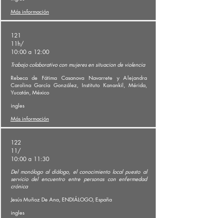
Más información
121
11h/
10:00 a 12:00
Trabajo colaborativo con mujeres en situacion de violencia
Rebeca de Fátima Casanova Navarrete y Alejandra
Carolina García González, Instituto Kanankil, Mérida,
Yucatán, México
ingles
Más información
122
11/
10:00 a 11:30
Del monólogo al diálogo, el conocimiento local puesto al
servicio del encuentro entre personas con enfermedad
crónica
Jesús Muñoz De Ana, ENDIÁLOGO, España
ingles