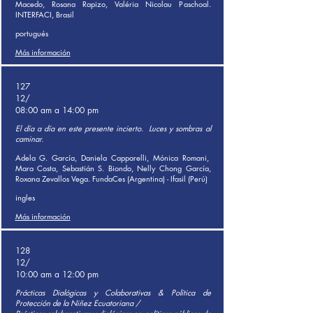
Macedo, Rosana Rapizo, Valéria Nicolau Paschoal.
INTERFACI, Brasil
portugués
Más información
127
12/
08:00 am a 14:00 pm
El día a día en este presente incierto.
Luces y sombras al
caminar.
Adela G. García, Daniela Capparelli, Mónica Romani,
Mara Costa, Sebastián S. Biondo, Nelly Chong García,
Roxana Zevallos Vega. FundaCes (Argentina) - Ifasil (Perú)
ingles
Más información
128
12/
10:00 am a 12:00 pm
Prácticas Dialógicas y Colaborativas & Política de
Protección de la Niñez Ecuatoriana /