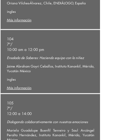
Oriana Vilches-Álvarez, Chile, ENDIÁLOGO, España
ingles
Más información
104
7º/
10:00 am a 12:00 pm
Ensalada de Saberes: Haciendo equipo con la niñez
Jaime Abraham Goyri Ceballos, Instituto Kanankil, Mérida,
Yucatán México
ingles
Más información
105
7º/
12:00 a 14:00
Dialogando colaborativamente con nuestras emociones
Mariela Guadalupe Buenfil Tenreiro y Saul Arcángel
Peralta Hernández, Instituto Kanankil, Mérida, Yucatán
México