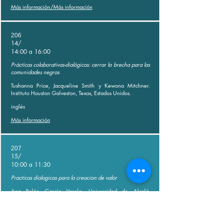
Más información/Más información
206
14/
14:00 a 16:00
Prácticas colaborativas-dialógicas: cerrar la brecha para las
comunidades negras
Tushanna Price, Jacqueline Smith y Kewona Mitchner.
Instituto Houston Galveston, Texas, Estados Unidos.
inglés
Más información
207
15/
10:00 a 11:30
Practicas dialogicas para la creacion de valor
Ana Belén García Varela, Universidad de Alcalá,
ENDIÁLOGO, España
ingles