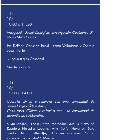
117
10/
10:00 a 11:30
Indagación Social Dialógica: Investigación Cualitativa Sin
Mapa Metodológico
Jan DeFehr, Christian Israel Lizama Valladares y Cynthia
Sosa Infante
Bilingüe Inglés / Español
Más información
118
10/
12:00 a 14:00
Consulta clínica y reflexiva con una comunidad de
aprendizaje colaborativo /
Consultoría Clínica y reflexiva con una comunidad de
aprendizaje colaborativo
Silvia Londres,
Rocío Antón, Mercedes Arcelus, Carolina
Zavaleta Natasha Lozano, Ana Sofía Navarro, Sara
London, Nurit Zylberstjn,
Carmen Manzano. Grupo
Campos Elíseos, CDMX, México