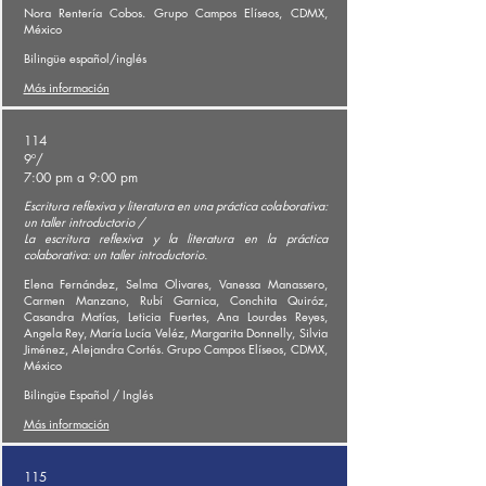
Nora Rentería Cobos. Grupo Campos Elíseos, CDMX,
México
Bilingüe español/inglés
Más información
114
9º/
7:00 pm a 9:00 pm
Escritura reflexiva y literatura en una práctica colaborativa:
un taller introductorio /
La escritura reflexiva y la literatura en la práctica
colaborativa: un taller introductorio.
Elena Fernández, Selma Olivares, Vanessa Manassero,
Carmen Manzano, Rubí Garnica, Conchita Quiróz,
Casandra Matías, Leticia Fuertes, Ana Lourdes Reyes,
Angela Rey, María Lucía Veléz, Margarita Donnelly, Silvia
Jiménez, Alejandra Cortés. Grupo Campos Elíseos, CDMX,
México
Bilingüe Español / Inglés
Más información
115